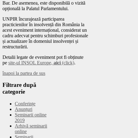
Bar. De asemenea, este disponibilă o vizită
opțională la Palatul Parlamentului.
UNPIR încurajează participarea
practicienilor în insolvență din România la
acest eveniment internațional, considerat un
cadru adecvat pentru schimburi profesionale
și actualizare în domeniul insolvenței și
restructurării.
Detalii legate de eveniment pot fi obținute
pe
site-ul INSOL Europe,
aici
(click)
.
înapoi la partea de sus
Filtrare
după
categorie
Conferințe
Anunțuri
Seminarii online
2019
Arhivă seminarii
online
Seminarii