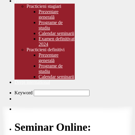
Pregătire profesională
Practicieni stagiari
Prezentare
generală
Programe de
studiu
Calendar seminarii
Examen definitivat
2024
Practicieni definitivi
Prezentare
generală
Programe de
studiu
Calendar seminarii
Drept international
Keyword
Seminar Online: