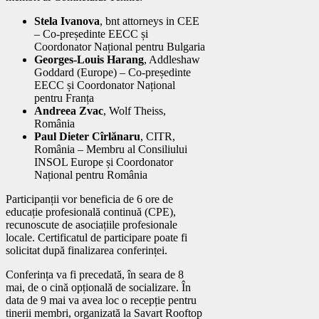
Stela Ivanova
, bnt attorneys in CEE
– Co-președinte EECC și
Coordonator Național pentru Bulgaria
Georges-Louis Harang
, Addleshaw
Goddard (Europe) – Co-președinte
EECC și Coordonator Național
pentru Franța
Andreea Zvac
, Wolf Theiss,
România
Paul Dieter Cîrlănaru
, CITR,
România – Membru al Consiliului
INSOL Europe și Coordonator
Național pentru România
Participanții vor beneficia de 6 ore de
educație profesională continuă (CPE),
recunoscute de asociațiile profesionale
locale. Certificatul de participare poate fi
solicitat după finalizarea conferinței.
Conferința va fi precedată, în seara de 8
mai, de o cină opțională de socializare. În
data de 9 mai va avea loc o recepție pentru
tinerii membri, organizată la Savart Rooftop