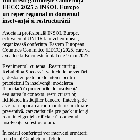
București găzduiește Conferința
EECC 2025 a INSOL Europe –
un reper regional în domeniul
insolvenței și restructurării
Asociația profesională INSOL Europe,
echivalentul UNPIR la nivel european,
organizează conferința Eastern European
Countries Committee (EECC) 2025, care va
avea loc la București, în data de 9 mai 2025.
Evenimentul, cu tema „Restructuring:
Rebuilding Success”, va include prezentări
și dezbateri pe teme de interes pentru
practicienii în insolvență: modelarea
financiară în procedurile de insolvență,
evaluarea în contextul restructurărilor,
lichidarea instituțiilor bancare, fintech și de
asigurări, aplicarea cadrelor de restructurare
preventivă, caracteristicile pre-pack-urilor și
rolul inteligenței artificiale în domeniul
insolvenței și restructurării.
În cadrul conferinței vor interveni următorii
membri ai Comitetului Tehnic: