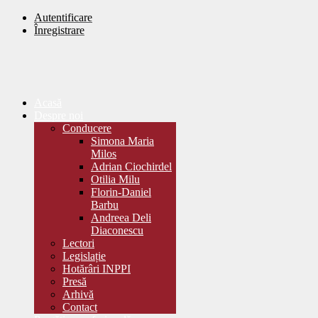
Autentificare
Înregistrare
Acasă
Despre noi
Conducere
Simona Maria
Milos
Adrian Ciochirdel
Otilia Milu
Florin-Daniel
Barbu
Andreea Deli
Diaconescu
Lectori
Legislație
Hotărâri INPPI
Presă
Arhivă
Contact