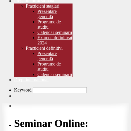
Pregătire profesională
Practicieni stagiari
Prezentare
generală
Programe de
studiu
Calendar seminarii
Examen definitivat
2024
Practicieni definitivi
Prezentare
generală
Programe de
studiu
Calendar seminarii
Drept international
Keyword
Seminar Online: