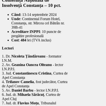
Conferința Națională de
Insolvență Constanța – 10 pct.
Când
: 13-14 septembrie 2024
Unde
: Continental Forum Hotel,
Constanța, str. Mircea cel Bătrân nr.
39B-41
Acreditare INPPI
: 10 puncte de
pregătire profesională
Cost
:
484
lei (TVA inclus)
Lectori
1. Dr.
Nicoleta Țăndăreanu
- formator
I.N.M.
2. Av.
Geanina Oancea Olteanu
- lector
I.N.P.P.I.
3. Jud.
Constantinescu Cristina
, Curtea de
Apel Constanța
4.
Trifanov Camelia
, fost judecător, Curtea
de Apel Constanța
5. Av.
Daniel Barbu
- lector I.N.P.P.I.
6. Jud. dr.
Mihaela Sărăcuț
, Curtea de
Apel Cluj
7. Jud. dr.
Flavius Moțu
, Tribunalul