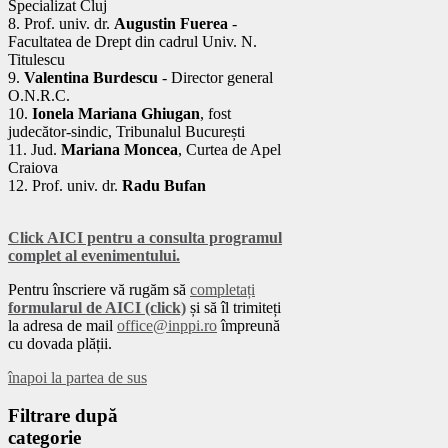
Specializat Cluj
8. Prof. univ. dr.
Augustin Fuerea
-
Facultatea de Drept din cadrul Univ. N.
Titulescu
9.
Valentina Burdescu
- Director general
O.N.R.C.
10.
Ionela Mariana Ghiugan
, fost
judecător-sindic, Tribunalul București
11. Jud.
Mariana Moncea
, Curtea de Apel
Craiova
12. Prof. univ. dr.
Radu Bufan
Click AICI pentru a consulta programul
complet al evenimentului.
Pentru înscriere vă rugăm să
completați
formularul de AICI (click)
și să îl trimiteți
la adresa de mail
office@inppi.ro
împreună
cu dovada plății.
înapoi la partea de sus
Filtrare
după
categorie