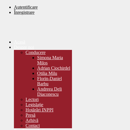
Autentificare
Înregistrare
Acasă
Despre noi
Conducere
Simona Maria
Milos
Adrian Ciochirdel
Otilia Milu
Florin-Daniel
Barbu
Andreea Deli
Diaconescu
Lectori
Legislație
Hotărâri INPPI
Presă
Arhivă
Contact