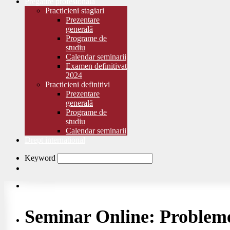
Pregătire profesională
Practicieni stagiari
Prezentare
generală
Programe de
studiu
Calendar seminarii
Examen definitivat
2024
Practicieni definitivi
Prezentare
generală
Programe de
studiu
Calendar seminarii
Drept international
Keyword
Seminar Online: Probleme 