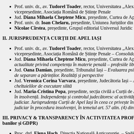
Prof. univ. dr., av.
Tudorel Toader
, rector, Universitatea „Ale
vicepreședinte, Asociația Română de Științe Penale
Jud.
Diana Mihaela Cheptene Micu
, președinte, Curtea de Ap
Prof. univ. dr.
Ioan Chelaru,
președinte, Uniunea Juriștilor d
Nicolae Cîrstea
, președinte, Grupul editorial Universul Juridic
II. JURISPRUDENȚA CURȚII DE APEL IAȘI
Prof. univ. dr., av.
Tudorel Toader
, rector, Universitatea „Ale
vicepreședinte, Asociația Română de Științe Penale –
Consolidar
Jud.
Diana Mihaela Cheptene Micu
, președinte, Curtea de Ap
actualitate privind competența în materie penală – profesiile li
Jud.
Oana Damian
, președinte, Tribunalul Iași
– Evaluarea psih
de separare a părinților. Realități și perspective
Jud.
Veronica Corina Varvara
, președinte, Judecătoria Iași –
cheltuielilor de executare silită
Jud.
Maria-Cristina Popa
, președinte, secția civilă a Curții de
în insolvență. Independența și controlul judecătoresc al activităț
judiciar. Jurisprudența Curții de Apel Iași în ceea ce privește î
judiciar în procedura insolvenței, în temeiul art. 57 alin. (4) d
III. PRIVACY & TRANSPARENCY ÎN ACTIVITATEA PROFE
banilor și GDPR)
Proc. drd.
Elena Hach
, Direcția Națională Anticorupție –
Spăla