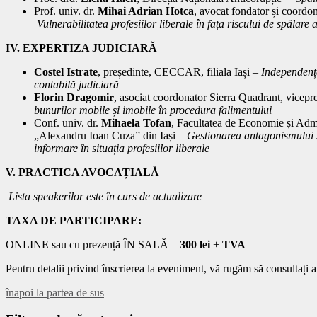
Prof. univ. dr.
Mihai Adrian Hotca
, avocat fondator și coordo
Vulnerabilitatea profesiilor liberale în fața riscului de spălare 
IV. EXPERTIZA JUDICIARĂ
Costel Istrate
, președinte, CECCAR, filiala Iași –
Independență
contabilă judiciară
Florin Dragomir
, asociat coordonator Sierra Quadrant, vice
bunurilor mobile și imobile în procedura falimentului
Conf. univ. dr.
Mihaela Tofan
, Facultatea de Economie și Admi
„Alexandru Ioan Cuza” din Iași –
Gestionarea antagonismului se
informare în situația profesiilor liberale
V. PRACTICA AVOCAȚIALĂ
Lista speakerilor este în curs de actualizare
TAXA DE PARTICIPARE:
ONLINE sau cu prezență ÎN SALĂ –
300 lei
+
TVA
Pentru detalii privind înscrierea la eveniment, vă rugăm să consultați 
înapoi la partea de sus