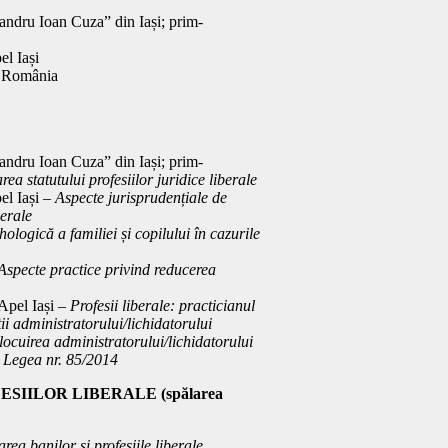
xandru Ioan Cuza” din Iași; prim-
el Iași
in România
xandru Ioan Cuza” din Iași; prim-
ea statutului profesiilor juridice liberale
el Iași –
Aspecte jurisprudențiale de
berale
ologică a familiei și copilului în cazurile
Aspecte practice privind reducerea
 Apel Iași –
Profesii liberale: practicianul
ii administratorului/lichidatorului
nlocuirea administratorului/lichidatorului
in Legea nr. 85/2014
SIILOR LIBERALE (spălarea
rea banilor și profesiile liberale