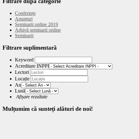
Filtrare
după categorie
Conferințe
Anunțuri
Seminarii online 2019
Arhivă seminarii online
Seminarii
Filtrare
suplimentară
Keyword
Acreditare INPPI
Lectori
Locație
An
Lună
Afișare rezultate
Mulțumim
că sunteți alături de noi!