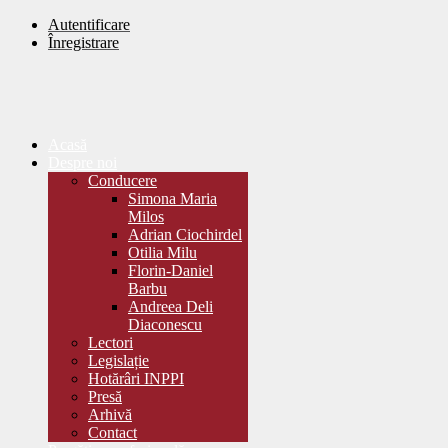
Autentificare
Înregistrare
Acasă
Despre noi
Conducere
Simona Maria
Milos
Adrian Ciochirdel
Otilia Milu
Florin-Daniel
Barbu
Andreea Deli
Diaconescu
Lectori
Legislație
Hotărâri INPPI
Presă
Arhivă
Contact