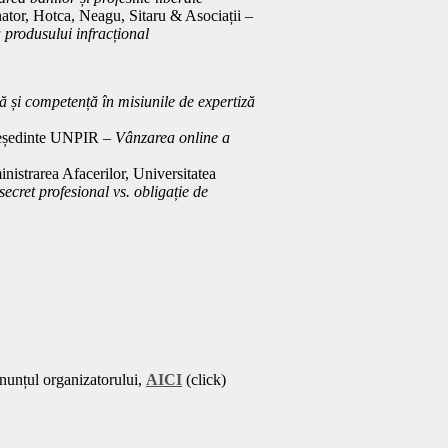
nator, Hotca, Neagu, Sitaru & Asociații –
a produsului infracțional
 și competență în misiunile de expertiză
președinte UNPIR –
Vânzarea online a
nistrarea Afacerilor, Universitatea
cret profesional vs. obligație de
anunțul organizatorului,
AICI
(click)