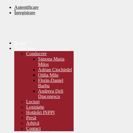
Autentificare
Înregistrare
Acasă
Despre noi
Conducere
Simona Maria
Milos
Adrian Ciochirdel
Otilia Milu
Florin-Daniel
Barbu
Andreea Deli
Diaconescu
Lectori
Legislație
Hotărâri INPPI
Presă
Arhivă
Contact