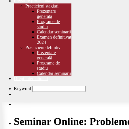
Pregătire profesională
Practicieni stagiari
Prezentare
generală
Programe de
studiu
Calendar seminarii
Examen definitivat
2024
Practicieni definitivi
Prezentare
generală
Programe de
studiu
Calendar seminarii
Drept international
Keyword
Seminar Online: Probleme 