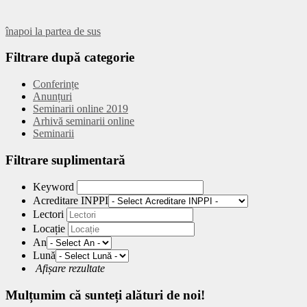
înapoi la partea de sus
Filtrare
după categorie
Conferințe
Anunțuri
Seminarii online 2019
Arhivă seminarii online
Seminarii
Filtrare
suplimentară
Keyword
Acreditare INPPI
Lectori
Locație
An
Lună
Afișare rezultate
Mulțumim
că sunteți alături de noi!