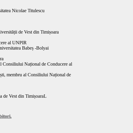
itatea Nicolae Titulescu
versității de Vest din Timișoara
cere al UNPIR
niversitatea Babeș -Bolyai
ra
 Consiliului Național de Conducere al
ti, membru al Consiliului Național de
ea de Vest din TimișoaraL
itori.