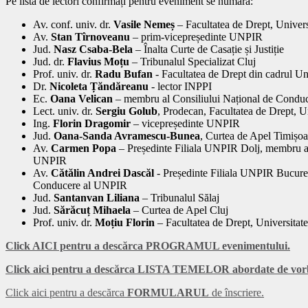
Pe lista de lectori confirmați pentru eveniment se numără:
Av. conf. univ. dr.
Vasile Nemeș
– Facultatea de Drept, Univers
Av.
Stan Tîrnoveanu
– prim-vicepreședinte UNPIR
Jud.
Nasz Csaba-Bela
– Înalta Curte de Casație și Justiție
Jud. dr.
Flavius Moțu
– Tribunalul Specializat Cluj
Prof. univ. dr.
Radu Bufan
- Facultatea de Drept din cadrul Uni
Dr.
Nicoleta Țăndăreanu
- lector INPPI
Ec.
Oana Velican
– membru al Consiliului Național de Condu
Lect. univ. dr.
Sergiu Golub
, Prodecan, Facultatea de Drept, U
Ing.
Florin Dragomir
– vicepreședinte UNPIR
Jud.
Oana-Sanda Avramescu-Bunea
, Curtea de Apel Timișoa
Av.
Carmen Popa
– Președinte Filiala UNPIR Dolj, membru al
UNPIR
Av.
Cătălin Andrei Dascăl
- Președinte Filiala UNPIR Bucureș
Conducere al UNPIR
Jud.
Santanvan Liliana
– Tribunalul Sălaj
Jud.
Sărăcuț Mihaela
– Curtea de Apel Cluj
Prof. univ. dr.
Moțiu Florin
– Facultatea de Drept, Universitat
Click AICI pentru a descărca PROGRAMUL evenimentului.
Click aici pentru a descărca LISTA TEMELOR abordate de vorb
Click aici pentru a descărca
FORMULARUL
de înscriere.