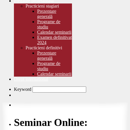
Pregătire profesională
Practicieni stagiari
Prezentare
generală
Programe de
studiu
Calendar seminarii
Examen definitivat
2024
Practicieni definitivi
Prezentare
generală
Programe de
studiu
Calendar seminarii
Drept international
Keyword
Seminar Online: