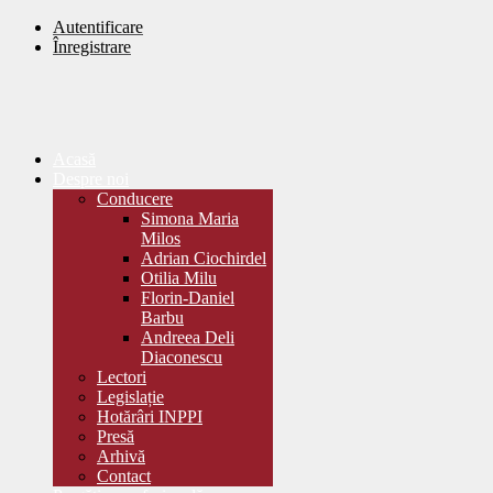
Autentificare
Înregistrare
Acasă
Despre noi
Conducere
Simona Maria
Milos
Adrian Ciochirdel
Otilia Milu
Florin-Daniel
Barbu
Andreea Deli
Diaconescu
Lectori
Legislație
Hotărâri INPPI
Presă
Arhivă
Contact