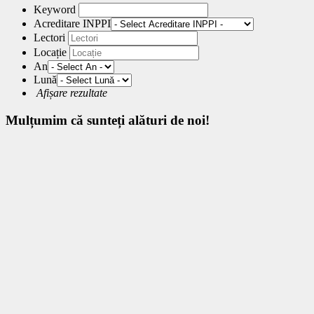
Keyword
Acreditare INPPI
Lectori
Locație
An
Lună
Afișare rezultate
Mulțumim
că sunteți alături de noi!