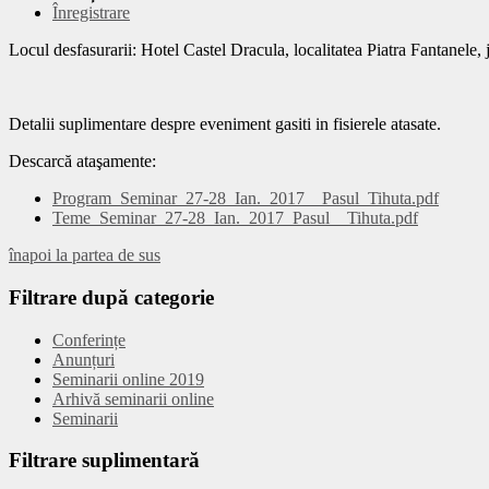
Înregistrare
Locul desfasurarii: Hotel Castel Dracula, localitatea Piatra Fantanele,
Detalii suplimentare despre eveniment gasiti in fisierele atasate.
Descarcă ataşamente:
Program_Seminar_27-28_Ian._2017__Pasul_Tihuta.pdf
Teme_Seminar_27-28_Ian._2017_Pasul__Tihuta.pdf
înapoi la partea de sus
Filtrare
după categorie
Conferințe
Anunțuri
Seminarii online 2019
Arhivă seminarii online
Seminarii
Filtrare
suplimentară