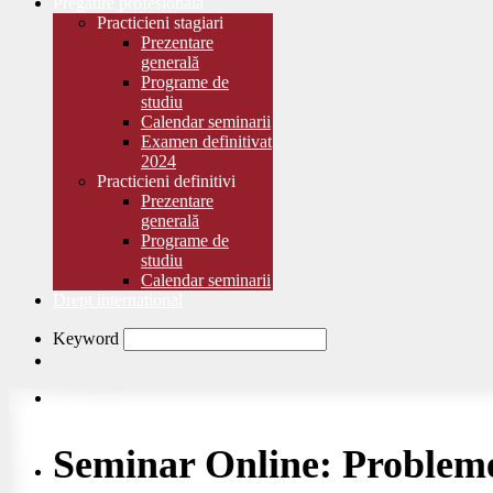
Pregătire profesională
Practicieni stagiari
Prezentare
generală
Programe de
studiu
Calendar seminarii
Examen definitivat
2024
Practicieni definitivi
Prezentare
generală
Programe de
studiu
Calendar seminarii
Drept international
Keyword
Seminar Online: Probleme 