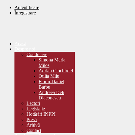
Autentificare
Înregistrare
Acasă
Despre noi
Conducere
Simona Maria
Milos
Adrian Ciochirdel
Otilia Milu
Florin-Daniel
Barbu
Andreea Deli
Diaconescu
Lectori
Legislație
Hotărâri INPPI
Presă
Arhivă
Contact