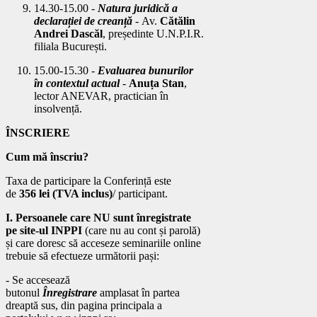
14.30-15.00
-
Natura juridică a
declarației de creanță
- Av.
Cătălin
Andrei Dascăl
, președinte U.N.P.I.R.
filiala București.
15.00-15.30
-
Evaluarea bunurilor
în contextul actual
-
Anuța Stan
,
lector ANEVAR, practician în
insolvență.
ÎNSCRIERE
Cum mă înscriu?
Taxa de participare la Conferință este
de
356 lei (TVA inclus)
/ participant.
I. Persoanele care NU sunt înregistrate
pe site-ul INPPI
(care nu au cont și parolă)
și care doresc să acceseze seminariile online
trebuie să efectueze următorii pași:
- Se accesează
butonul
Înregistrare
amplasat în partea
dreaptă sus, din pagina principala a