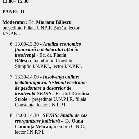
13.00– 15.30
PANEL II
Moderator:
Ec.
Mariana Bălescu
-
președinte Filiala UNPIR Buzău, lector
I.N.P.P.I.
13.00-13.30 -
Analiza economico
financiară a debitorului aflat în
insolvență
- Ec. dr.
Florin
Bălescu
,
membru în Consiliul
Științific I.N.P.P.I., lector I.N.P.P.I.
13.30-14.00 -
Insolvența online:
licitatii-unpir.ro. Sistemul electronic
de gestionare a dosarelor de
insolvență-SEDIS
- Ec. drd..
Cristina
Stroie
–
președinte U.N.P.I.R. filiala
Constanța, lector I.N.P.P.I
14.00-14.30
-
SEDIS: Studiu de caz
reorganizare judiciară
-
Ec.
Oana
Luminița Velican
,
membru C.N.C.,
lector I.N.P.P.I
.