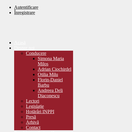
Autentificare
Înregistrare
Acasă
Despre noi
Conducere
Simona Maria
Milos
Adrian Ciochirdel
Otilia Milu
Florin-Daniel
Barbu
Andreea Deli
Diaconescu
Lectori
Legislație
Hotărâri INPPI
Presă
Arhivă
Contact