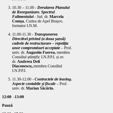
10.30 – 11.00 -
Derularea Planului
de Reorganizare. Spectrul
Falimentului
- Jud. dr.
Marcela
Comșa
, Curtea de Apel Brașov,
formator I.N.M.
11.00-11.30 -
Transpunerea
Directivei privind (a doua șansă)
cadrele de restructurare – repetiția
unor compromisuri acceptate
– Prof.
univ. dr.
Augustin Fuerea,
membru
Consiliul științific I.N.P.P.I.
și
av.
dr.
Andreea Deli
Diaconescu,
,membru Consiliul
I.N.P.P.I.
11.30-12.00 -
Contractele de leasing.
Aspecte contabile și fiscale
–
Prof.
univ. dr.
Marian Săcărin.
12:00 -13:00
Pauză