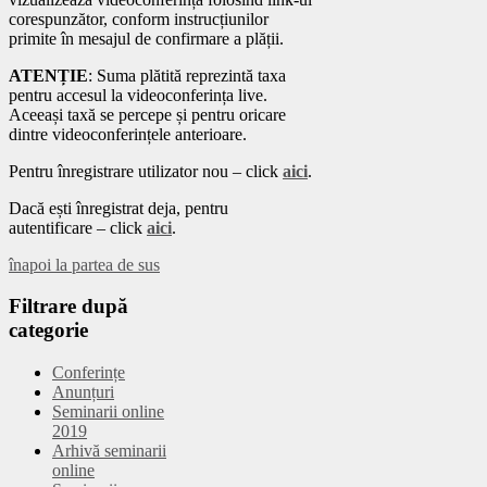
corespunzător, conform instrucțiunilor
primite în mesajul de confirmare a plății.
ATENȚIE
: Suma plătită reprezintă taxa
pentru accesul la videoconferința live.
Aceeași taxă se percepe și pentru oricare
dintre videoconferințele anterioare.
Pentru înregistrare utilizator nou – click
aici
.
Dacă ești înregistrat deja, pentru
autentificare – click
aici
.
înapoi la partea de sus
Filtrare
după
categorie
Conferințe
Anunțuri
Seminarii online
2019
Arhivă seminarii
online