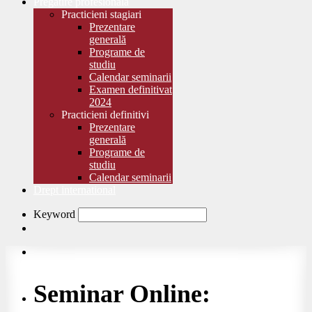
Pregătire profesională
Practicieni stagiari
Prezentare
generală
Programe de
studiu
Calendar seminarii
Examen definitivat
2024
Practicieni definitivi
Prezentare
generală
Programe de
studiu
Calendar seminarii
Drept international
Keyword
Seminar Online: