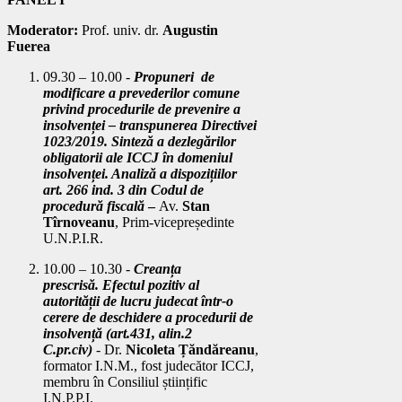
Moderator:
Prof. univ. dr.
Augustin
Fuerea
09.30 – 10.00 -
Propuneri de
modificare
a prevederilor comune
privind procedurile de prevenire a
insolvenței
– transpunerea Directivei
1023/2019.
Sinteză a dezlegărilor
obligatorii ale ICCJ în domeniul
insolvenței. Analiză a dispozițiilor
art. 266 ind. 3 din Codul de
procedură fiscală
–
Av.
Stan
Tîrnoveanu
, Prim-vicepreședinte
U.N.P.I.R.
10.00 – 10.30 -
Creanța
prescrisă.
Efectul pozitiv al
autorității de lucru judecat într-o
cerere de deschidere a procedurii de
insolvență (art.431, alin.2
C.pr.civ)
-
Dr.
Nicoleta Țăndăreanu
,
formator I.N.M., fost judecător ICCJ,
membru în Consiliul științific
I.N.P.P.I.