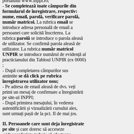
portalului www.inppi.ro;
-
Se completează toate câmpurile din
formularul de înregistrare, respectiv:
nume, email, parolă, verificare parolă,
număr matricol.
La rubrica
email
se
introduce adresa personală de email a
persoanei care solicită înscrierea. La
rubrica
parolă
se introduce o parola aleasă
de utilizator. Se confirmă parola aleasă de
utilizator. La rubrica
număr matricol
UNPIR
se introduce numărul de evidență al
practicianului din Tabloul UNPIR (ex 0000)
;
- După completarea câmpurilor sus
amintite
se dă click pe rubrica
înregistrarea utilizator nou;
- Pe adresa de email aleasă de dvs. veți
primi un mesaj de confirmare a înregistrării
pe site-ul INPPI;
- După primirea mesajului, în vederea
autentificării și vizualizării cursului ales,
sunt urmați pașii de la pct. II de mai jos.
II. Persoanele care sunt deja înregistrate
pe site
și care doresc să acceseze