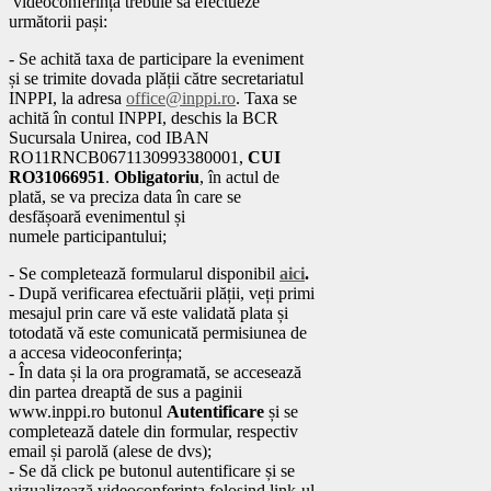
videoconferința trebuie să efectueze
următorii pași:
- Se achită taxa de participare la eveniment
și se trimite dovada plății către secretariatul
INPPI, la adresa
office@inppi.ro
. Taxa se
achită în contul INPPI, deschis la BCR
Sucursala Unirea, cod IBAN
RO11RNCB0671130993380001,
CUI
RO31066951
.
Obligatoriu
, în actul de
plată, se va preciza data în care se
desfășoară evenimentul și
numele participantului;
- Se completează formularul disponibil
aici
.
- După verificarea efectuării plății, veți primi
mesajul prin care vă este validată plata și
totodată vă este comunicată permisiunea de
a accesa videoconferința;
- În data și la ora programată, se accesează
din partea dreaptă de sus a paginii
www.inppi.ro butonul
Autentificare
și se
completează datele din formular, respectiv
email și parolă (alese de dvs);
- Se dă click pe butonul autentificare și se
vizualizează videoconferința folosind link-ul