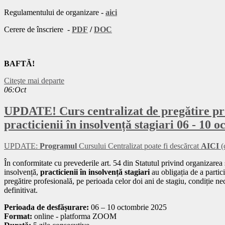
Regulamentului de organizare -
aici
Cerere de înscriere -
PDF
/
DOC
BAFTĂ!
Citeşte mai departe
06:Oct
UPDATE! Curs centralizat de pregătire pr
practicienii în insolvență stagiari 06 - 10 o
UPDATE:
Programul
Cursului Centralizat poate fi descărcat
AICI
(
În conformitate cu prevederile art. 54 din Statutul privind organizarea ș
insolvență,
practicienii în insolvență stagiari
au obligația de a partici
pregătire profesională, pe perioada celor doi ani de stagiu, condiție n
definitivat.
Perioada de desfășurare:
06 – 10 octombrie 2025
Format:
online - platforma ZOOM