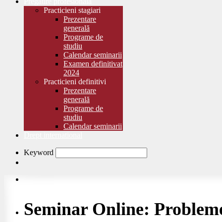
Pregătire profesională
Practicieni stagiari
Prezentare
generală
Programe de
studiu
Calendar seminarii
Examen definitivat
2024
Practicieni definitivi
Prezentare
generală
Programe de
studiu
Calendar seminarii
Drept international
Keyword
Seminar Online: Probleme 