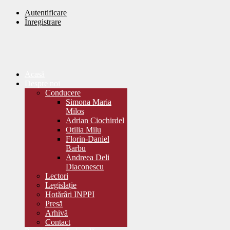
Autentificare
Înregistrare
Acasă
Despre noi
Conducere
Simona Maria
Milos
Adrian Ciochirdel
Otilia Milu
Florin-Daniel
Barbu
Andreea Deli
Diaconescu
Lectori
Legislație
Hotărâri INPPI
Presă
Arhivă
Contact