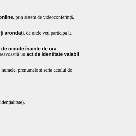
online
, prin sistem de videoconferință,
eți arondați
, de unde veți participa la
0 de minute înainte de ora
neavoastră un
act de identitate valabil
e numele, prenumele și seria actului de
dențialitate).