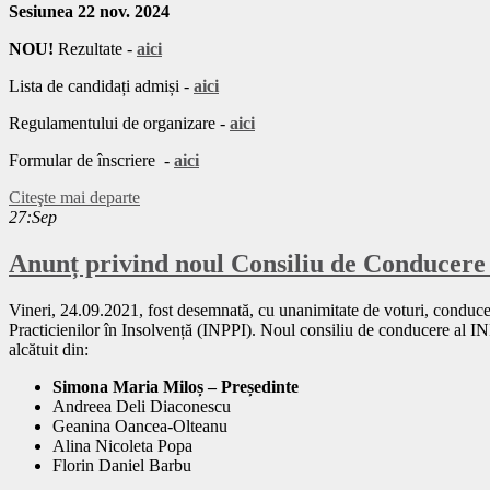
Sesiunea 22 nov. 2024
NOU!
Rezultate
-
aici
Lista de candidați admiși -
aici
Regulamentului de organizare -
aici
Formular de înscriere -
aici
Citeşte mai departe
27:Sep
Anunț privind noul Consiliu de Conducere
Vineri, 24.09.2021, fost desemnată, cu unanimitate de voturi, conducer
Practicienilor în Insolvență (INPPI). Noul consiliu de conducere al IN
alcătuit din:
Simona Maria Miloș – Președinte
Andreea Deli Diaconescu
Geanina Oancea-Olteanu
Alina Nicoleta Popa
Florin Daniel Barbu