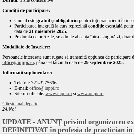
Durată:
5 zile consecutive
Condiții de participare:
Cursul este
gratuit și obligatoriu
pentru toți practicienii în inso
Participarea integrală la curs reprezintă
condiție esențială
pentru
data de
21 noiembrie 2025
.
Pe durata celor 5 zile, se admite absența într-o singură zi, doar 
Modalitate de înscriere:
Persoanele interesate sunt rugate să transmită opțiunea de participare
d
office@inppi.ro
, până cel târziu la data de
29 septembrie 2025
.
Informații suplimentare:
Telefon: 321-3275696
E-mail:
office@inppi.ro
Site-uri oficiale:
www.inppi.ro
și
www.unpir.ro
Citeşte mai departe
24:Noi
UPDATE - ANUNȚ privind organizarea ex
DEFINITIVAT în profesia de practician în 