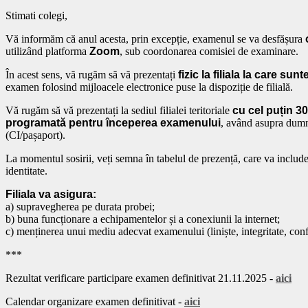
Stimati colegi,
Vă informăm că anul acesta, prin excepție, examenul se va desfășura
utilizând platforma
Zoom
, sub coordonarea comisiei de examinare.
În acest sens, vă rugăm să vă prezentați
fizic la filiala la care sunt
examen folosind mijloacele electronice puse la dispoziție de filială.
Vă rugăm să vă prezentați la sediul filialei teritoriale
cu cel puțin 3
programată pentru începerea examenului
, având asupra dum
(CI/pașaport).
La momentul sosirii, veți semna în tabelul de prezență, care va includ
identitate.
Filiala va asigura:
a) supravegherea pe durata probei;
b) buna funcționare a echipamentelor și a conexiunii la internet;
c) menținerea unui mediu adecvat examenului (liniște, integritate, confi
***
Rezultat verificare participare examen definitivat 21.11.2025 -
aici
Calendar organizare examen definitivat -
aici