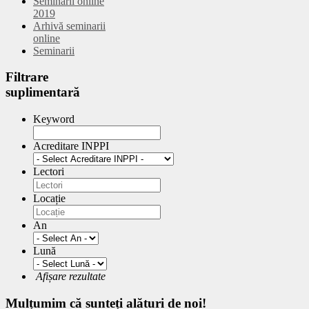
Seminarii online
2019
Arhivă seminarii
online
Seminarii
Filtrare
suplimentară
Keyword
Acreditare INPPI
Lectori
Locație
An
Lună
Afișare rezultate
Mulțumim
că sunteți alături de noi!