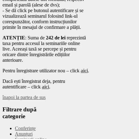
email și parolă (alese de dvs);
- Se dă click pe butonul autentificare și se
vizualizează seminarul folosind link-ul
corespunzător, conform instrucțiunilor
primite în mesajul de confirmare a plății.
ATENȚIE
: Suma de
242 de lei
reprezintă
taxa pentru accesul la seminariile online
live. Aceeași taxă se percepe și pentru
oricare dintre înregistrările edițiilor
anterioare.
Pentru înregistrare utilizator nou – click
aici
.
Dacă ești înregistrat deja, pentru
autentificare – click
aici
.
înapoi la partea de sus
Filtrare
după
categorie
Conferințe
Anunțuri