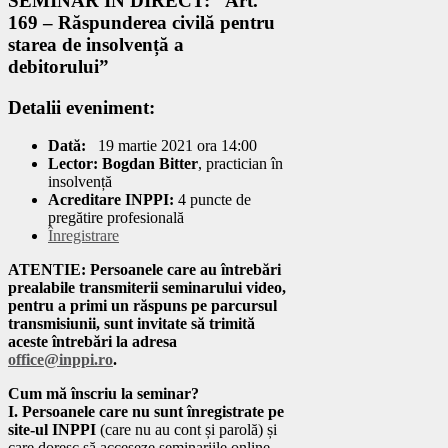
SEMINAR ÎN DIRECT: ”Art.
169 – Răspunderea civilă pentru
starea de insolvență a
debitorului”
Detalii eveniment:
Dată:
19 martie 2021 ora 14
:00
Lector:
Bogdan Bitter
,
practician în
insolvență
Acreditare INPPI:
4 puncte de
pregătire profesională
Înregistrare
ATENTIE: Persoanele care au întrebări
prealabile transmiterii seminarului video,
pentru a primi un răspuns pe parcursul
transmisiunii, sunt invitate să trimită
aceste întrebări la adresa
office@inppi.ro
.
Cum mă înscriu la seminar?
I. Persoanele care nu sunt înregistrate pe
site-ul INPPI
(care nu au cont și parolă) și
care doresc să acceseze seminariile online