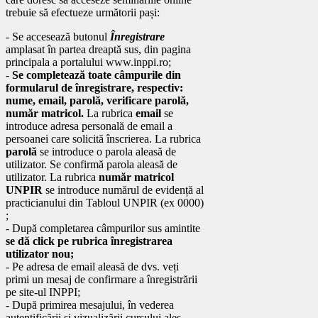
trebuie să efectueze următorii pași:
- Se accesează butonul
Înregistrare
amplasat în partea dreaptă sus, din pagina
principala a portalului www.inppi.ro;
-
Se completează toate câmpurile din
formularul de înregistrare, respectiv:
nume, email, parolă, verificare parolă,
număr matricol.
La rubrica
email
se
introduce adresa personală de email a
persoanei care solicită înscrierea. La rubrica
parolă
se introduce o parola aleasă de
utilizator. Se confirmă parola aleasă de
utilizator. La rubrica
număr matricol
UNPIR
se introduce numărul de evidență al
practicianului din Tabloul UNPIR (ex 0000)
;
- După completarea câmpurilor sus amintite
se dă click pe rubrica înregistrarea
utilizator nou;
- Pe adresa de email aleasă de dvs. veți
primi un mesaj de confirmare a înregistrării
pe site-ul INPPI;
- După primirea mesajului, în vederea
autentificării și vizualizării cursului ales,