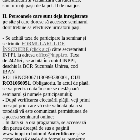
sunt urmați pașii de la pct. II de mai jos.
II. Persoanele care sunt deja înregistrate
pe site
și care doresc să acceseze seminarul
dorit trebuie să efectueze următorii pași:
- Se achită taxa de participare la seminar și
se trimite
FORMULARUL DE
ÎNSCRIERE (click aici)
către secretariatul
INPPI, la adresa
office@inppi.ro
. Taxa
de
242 lei
, se achită în contul INPPI,
deschis la BCR Sucursala Unirea, cod
IBAN
RO11RNCB0671130993380001,
CUI
RO31066951
. Obligatoriu, în actul de plată,
se va preciza data în care se desfășoară
seminarul și numele participantului;
- După verificarea efectuării plății, veți primi
mesajul prin care vă este validată plata și
totodată vă este comunicată permisiunea de
a accesa seminarul online;
- În data și la ora programată, se accesează
din partea dreaptă de sus a paginii
www.inppi.ro butonul
Autentificare
și se
completează datele din formular, respectiv