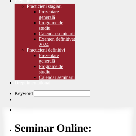
Pregătire profesională
Practicieni stagiari
Prezentare
generală
Programe de
studiu
Calendar seminarii
Examen definitivat
2024
Practicieni definitivi
Prezentare
generală
Programe de
studiu
Calendar seminarii
Drept international
Keyword
Seminar Online: