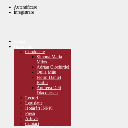
Autentificare
Înregistrare
Acasă
Despre noi
Conducere
Simona Maria
Milos
Adrian Ciochirdel
Otilia Milu
Florin-Daniel
Barbu
Andreea Deli
Diaconescu
Lectori
Legislație
Hotărâri INPPI
Presă
Arhivă
Contact